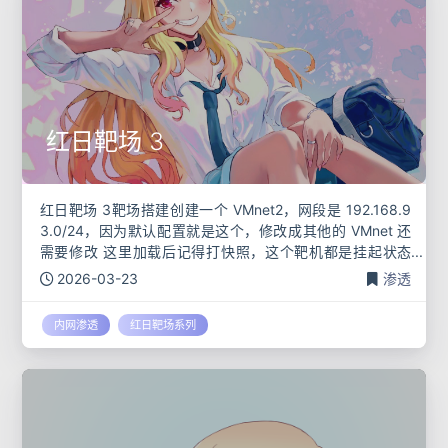
红日靶场 3
红日靶场 3靶场搭建创建一个 VMnet2​，网段是 192.168.9
3.0/24​，因为默认配置就是这个，修改成其他的 VMnet 还
需要修改 这里加载后记得打快照，这个靶机都是挂起状态
的，不打快照重启后可能就打不开服务 这里打开后
2026-03-23
渗透
内网渗透
红日靶场系列