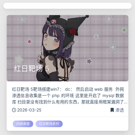
开始阅读
红日靶场 5
红日靶场 5靶场搭建win7： dc： 然后启动 web 服务 ‍ 外网
渗透信息收集是一个 php 的环境 这里是开启了 mysql 数据
库 扫目录没有找到什么有用的东西，那就直接用框架漏洞了
thinkphp确实存在框架漏
2026-03-25
渗透
内网渗透
红日靶场系列