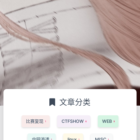
文章分类
比赛复现
CTFSHOW
WEB
1
6
9
内网渗透
linux
MISC
1
1
1