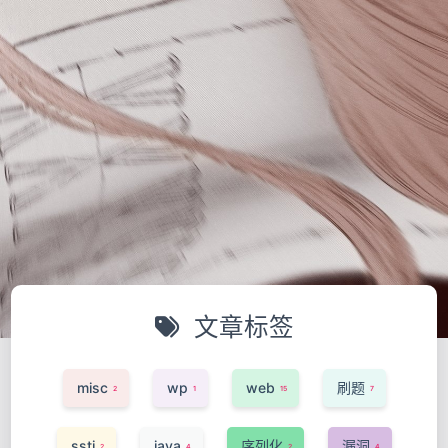
文章标签
misc
wp
web
刷题
2
1
15
7
ssti
java
序列化
漏洞
2
4
2
4