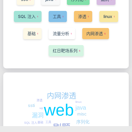
SQL 注入
工具
渗透
linux
1
1
1
1
基础
流量分析
内网渗透
1
1
5
红日靶场系列
5
内网渗透
渗透
linux
web
ssti
java
wp
misc
漏洞
序列化
工具
基础
SQL 注入
刷题
流量分析