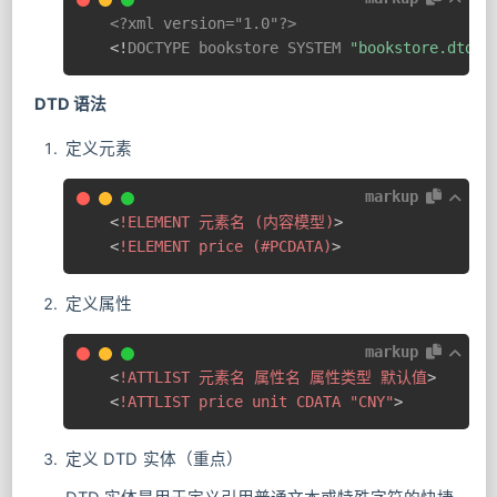
<?xml version="1.0"?>
<!
DOCTYPE
bookstore
SYSTEM
"bookstore.dtd"
>
DTD 语法
定义元素
markup
<
!ELEMENT
元素名
(内容模型)
>
<
!ELEMENT
price
(#PCDATA)
>
定义属性
markup
<
!ATTLIST
元素名
属性名
属性类型
默认值
>
<
!ATTLIST
price
unit
CDATA
"CNY"
>
定义 DTD 实体（重点）