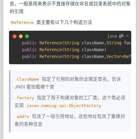
息，一般是用来表示不直接存储在命名或目录系统中的对象
的引用
类主要有以下几个构造方法
Reference
java
public
Reference
(
String
 className
,
String
 factor
public
Reference
(
String
 className
)
public
Reference
(
String
 className
,
Vector
<
RefAdd
指定了引用的对象的全限定类名，告诉
className
JNDI 要加载哪个类
​ 指定了用于构建对象的工厂类，这个类必须
factory
实现
javax.naming.spi.ObjectFactory
包含了一组引用地址，这些地址包含了重建对
addrs
象的各种信息