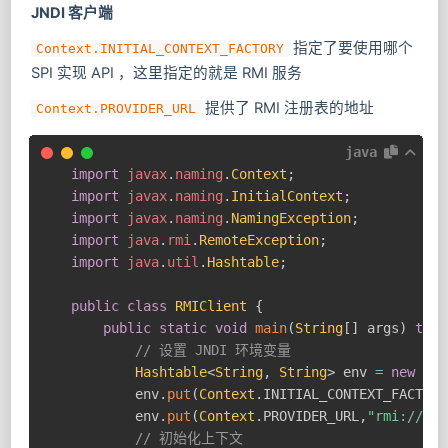
JNDI 客户端
指定了要使用哪个
Context.INITIAL_CONTEXT_FACTORY
SPI 实现 API ，这里指定的就是 RMI 服务
提供了 RMI 注册表的地址
Context.PROVIDER_URL
java
import
javax
.
naming
.
Context
;
import
javax
.
naming
.
InitialContext
;
import
javax
.
naming
.
NamingException
;
import
java
.
rmi
.
RemoteException
;
import
java
.
util
.
Hashtable
;
public
class
RMIClient
{
public
static
void
main
(
String
[
]
 args
)
thro
// 设置 JNDI 环境变量
Hashtable
<
String
,
String
>
 env 
=
new
Has
        env
.
put
(
Context
.
INITIAL_CONTEXT_FACTORY
        env
.
put
(
Context
.
PROVIDER_URL
,
"rmi://loc
// 初始化上下文