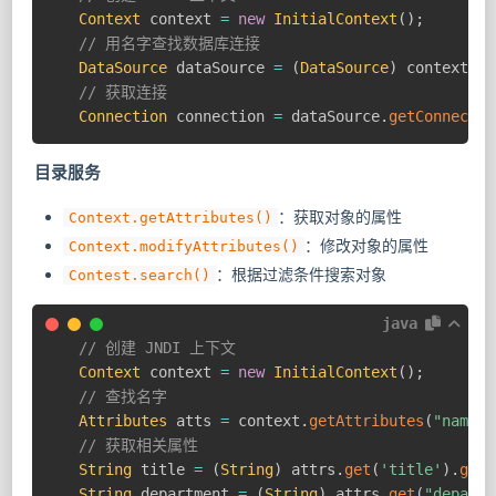
Context
 context 
=
new
InitialContext
(
)
;
// 用名字查找数据库连接
DataSource
 dataSource 
=
(
DataSource
)
 context
.
lo
// 获取连接
Connection
 connection 
=
 dataSource
.
getConnectio
目录服务
：获取对象的属性
Context.getAttributes()
：修改对象的属性
Context.modifyAttributes()
：根据过滤条件搜索对象
Contest.search()
java
// 创建 JNDI 上下文
Context
 context 
=
new
InitialContext
(
)
;
// 查找名字
Attributes
 atts 
=
 context
.
getAttributes
(
"name"
)
// 获取相关属性
String
 title 
=
(
String
)
 attrs
.
get
(
'title'
)
.
get
(
String
 department 
=
(
String
)
 attrs
.
get
(
"departm