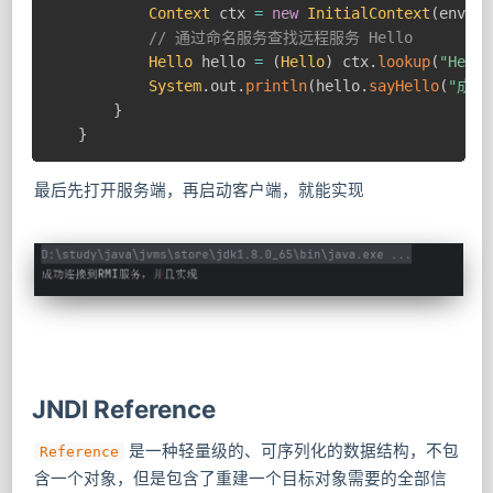
Context
 ctx 
=
new
InitialContext
(
env
)
;
// 通过命名服务查找远程服务 Hello
Hello
 hello 
=
(
Hello
)
 ctx
.
lookup
(
"Hello
System
.
out
.
println
(
hello
.
sayHello
(
"成功
}
}
最后先打开服务端，再启动客户端，就能实现
JNDI Reference
是一种轻量级的、可序列化的数据结构，不包
Reference
含一个对象，但是包含了重建一个目标对象需要的全部信