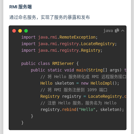
RMI 服务端
通过命名服务，实现了服务的暴露和发布
java
import
java
.
rmi
.
RemoteException
;
import
java
.
rmi
.
registry
.
LocateRegistry
;
import
java
.
rmi
.
registry
.
Registry
;
public
class
RMIServer
{
public
static
void
main
(
String
[
]
 args
)
thro
// 将 Hello 服务转化成 RMI 远程服务接口
Hello
 skeleton 
=
new
HelloImpl
(
)
;
// 将 RMI 服务注册到 1099 端口
Registry
 registry 
=
LocateRegistry
.
crea
// 注册 Hello 服务，服务名为 Hello
        registry
.
rebind
(
"Hello"
,
 skeleton
)
;
}
}