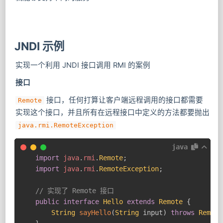
JNDI 示例
实现一个利用 JNDI 接口调用 RMI 的案例
接口
​ 接口，任何打算让客户端远程调用的接口都需要
Remote
实现这个接口，并且所有在远程接口中定义的方法都要抛出
java.rmi.RemoteException
java
import
java
.
rmi
.
Remote
;
import
java
.
rmi
.
RemoteException
;
// 实现了 Remote 接口
public
interface
Hello
extends
Remote
{
String
sayHello
(
String
 input
)
throws
Remote