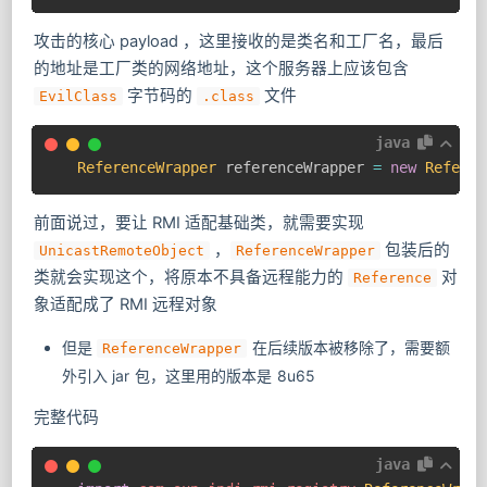
攻击的核心 payload ，这里接收的是类名和工厂名，最后
的地址是工厂类的网络地址，这个服务器上应该包含
​ 字节码的
文件
EvilClass
.class
java
ReferenceWrapper
 referenceWrapper 
=
new
Referen
前面说过，要让 RMI 适配基础类，就需要实现
​ ，
​ 包装后的
UnicastRemoteObject
ReferenceWrapper
类就会实现这个，将原本不具备远程能力的
对
Reference
象适配成了 RMI 远程对象
但是
在后续版本被移除了，需要额
ReferenceWrapper
外引入 jar 包，这里用的版本是 8u65
完整代码
java