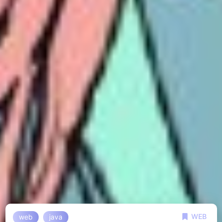
WEB
web
java