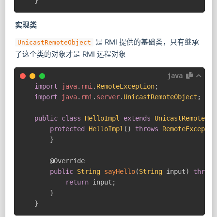
}
实现类
是 RMI 提供的基础类，只有继承
UnicastRemoteObject
了这个类的对象才是 RMI 远程对象
java
import
java
.
rmi
.
RemoteException
;
import
java
.
rmi
.
server
.
UnicastRemoteObject
;
public
class
HelloImpl
extends
UnicastRemoteObj
protected
HelloImpl
(
)
throws
RemoteExceptio
}
@Override
public
String
sayHello
(
String
 input
)
throws
return
 input
;
}
}