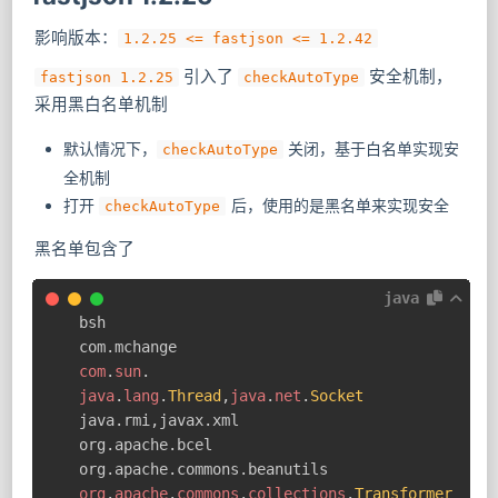
影响版本：
1.2.25 <= fastjson <= 1.2.42
​ 引入了
安全机制，
fastjson 1.2.25
checkAutoType
采用黑白名单机制
默认情况下，
关闭，基于白名单实现安
checkAutoType
全机制
打开
后，使用的是黑名单来实现安全
checkAutoType
黑名单包含了
java
bsh

com
.
com
.
sun
.
java
.
lang
.
Thread
,
java
.
net
.
Socket
java
.
rmi
,
javax
.
xml

org
.
apache
.
bcel

org
.
apache
.
commons
.
org
.
apache
.
commons
.
collections
.
Transformer