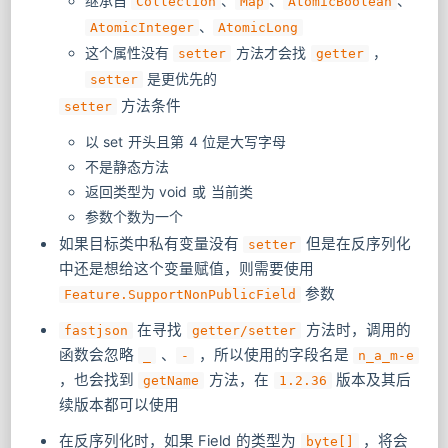
继承自
​、
​、
​、
Collection
Map
AtomicBoolean
​、
AtomicInteger
AtomicLong
这个属性没有
​ 方法才会找
​ ，
setter
getter
是更优先的
setter
方法条件
setter
以 set 开头且第 4 位是大写字母
不是静态方法
返回类型为 void 或 当前类
参数个数为一个
如果目标类中私有变量没有
​ 但是在反序列化
setter
中还是想给这个变量赋值，则需要使用
参数
Feature.SupportNonPublicField
​ 在寻找
​ 方法时，调用的
fastjson
getter/setter
函数会忽略
​ 、
​ ，所以使用的字段名是
_
-
n_a_m-e
，也会找到
​ 方法，在
版本及其后
getName
1.2.36
续版本都可以使用
在反序列化时，如果 Field 的类型为
​ ，将会
byte[]