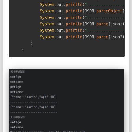
System
.
out
.
println
(
"-------------------
System
.
out
.
println
(
JSON
.
parseObject
(
jso
System
.
out
.
println
(
"-------------------
System
.
out
.
println
(
JSON
.
parse
(
json
)
)
;
System
.
out
.
println
(
"-------------------
System
.
out
.
println
(
JSON
.
parse
(
json2
)
)
;
}
}