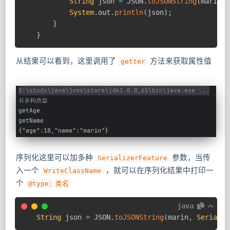
String
 json 
=
 JSON
.
toJSONString
(
marin
)
;
System
.
out
.
println
(
json
)
;
}
}
从结果可以看到，这里调用了
方法来获取属性值
getter
序列化这里可以加多种
​ 参数，当传
SerializerFeature
入一个
​ ，就可以在序列化结果中打印一
WriteClassName
个
@type：类名
java
String
 json 
=
 JSON
.
toJSONString
(
marin
,
Serializ