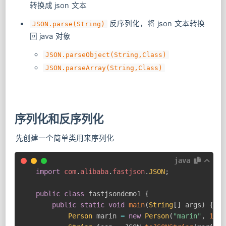
转换成 json 文本
反序列化，将 json 文本转换
JSON.parse(String)
回 java 对象
JSON.parseObject(String,Class)
JSON.parseArray(String,Class)
序列化和反序列化
先创建一个简单类用来序列化
java
import
com
.
alibaba
.
fastjson
.
JSON
;
public
class
 fastjsondemo1 
{
public
static
void
main
(
String
[
]
 args
)
{
Person
 marin 
=
new
Person
(
"marin"
,
18
)
;