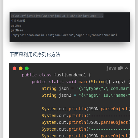
下面是利用反序列化方法
java
public
class
 fastjsondemo1 
{
public
static
void
main
(
String
[
]
 args
)
{
String
 json 
=
"{\"@type\":\"com.marin.F
String
 json2 
=
"{\"age\":18,\"name\":\"
System
.
out
.
println
(
JSON
.
parseObject
(
jso
System
.
out
.
println
(
"-------------------
System
.
out
.
println
(
JSON
.
parseObject
(
jso
System
.
out
.
println
(
"-------------------
System
.
out
.
println
(
JSON
.
parseObject
(
jso