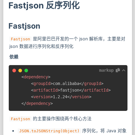
Fastjson 反序列化
Fastjson
是阿里巴巴开发的一个 json 解析库，主要是对
Fastjson
json 数据进行序列化和反序列化
依赖
markup
<
dependency
>
<
groupId
>
com.alibaba
</
groupId
>
<
artifactId
>
fastjson
</
artifactId
>
<
version
>
1.2.24
</
version
>
</
dependency
>
的主要操作围绕两个核心方法
Fastjson
序列化，将 Java 对象
JSON.toJSONString(Object)