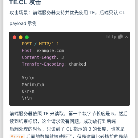
TE.CL 攻击
攻击场景：前端服务器支持并优先使用 TE，后端只认 CL
payload 示例
http
POST
/
HTTP/1.1
Host
:
example.com
Content-Length
:
3
Transfer-Encoding
:
chunked
5\r\n

Marin\r\n

0\r\n

\r\n
前端服务器依照 TE 来读取，第一个块字节长度是 5，然后
读到结束标识，这个请求没有问题，成功放行到后端
后端处理的时候，只读到了 CL 指示的 3 的长度，也就是
后面的数据就被截断了，但是这里比较尴尬的是结
5\r\n