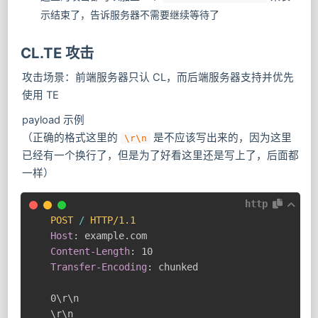
示结束了，告诉服务器不需要继续等待了
CL.TE 攻击
攻击场景：前端服务器只认 CL，而后端服务器支持并优先
使用 TE
payload 示例
（正确的格式这里的
是不应该写出来的，因为这里
\r\n
已经有一个换行了，但是为了好看这里还是写上了，后面都
一样）
http
POST
/
HTTP/1.1
Host
:
example.com
Content-Length
:
10
Transfer-Encoding
:
chunked
0\r\n

\r\n
