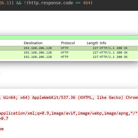
06
.1
))
&&
!
(
http.response.code 
==
404
)
序