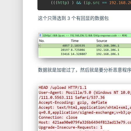
((
(
http
)
)
&&
(
ip.src 
==
192.168
.2
这个只筛选到 3 个有回显的数据包
数据就是加密过了，然后就是要分析恶意程