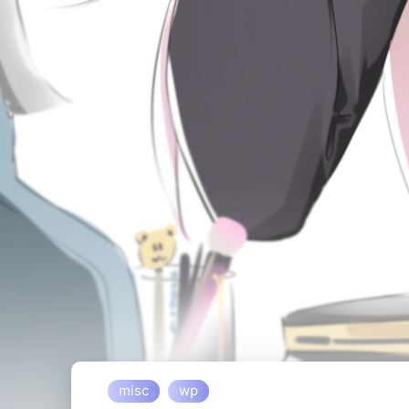
misc
wp