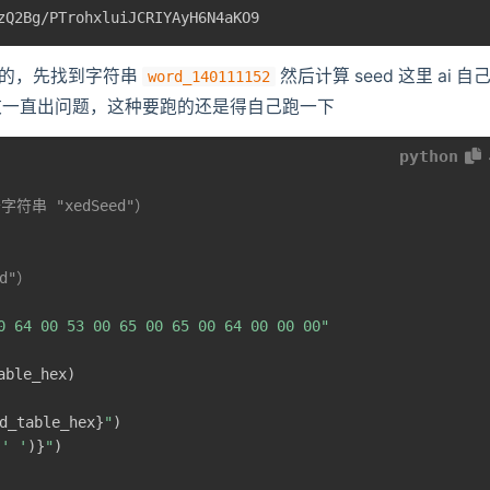
zQ2Bg/PTrohxluiJCRIYAyH6N4aKO9
d 的，先找到字符串
然后计算 seed 这里 ai 自
word_140111152
致一直出问题，这种要跑的还是得自己跑一下
python
字符串 "xedSeed"）
ed"）
0 64 00 53 00 65 00 65 00 64 00 00 00"
able_hex
)
d_table_hex
}
"
)
(
' '
)
}
"
)