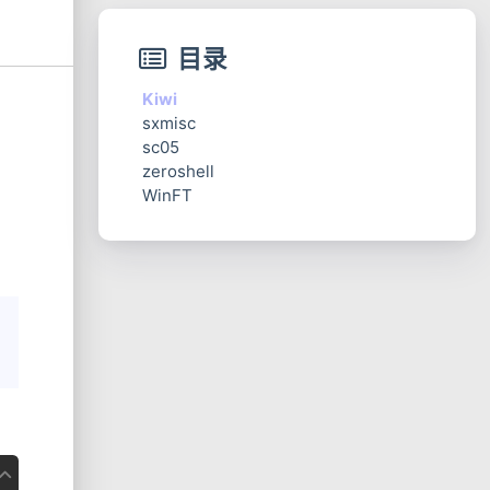
目录
Kiwi
sxmisc
sc05
zeroshell
WinFT