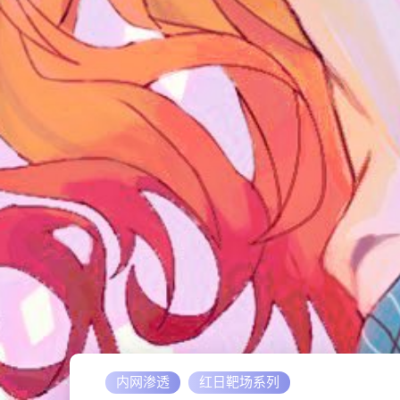
内网渗透
红日靶场系列