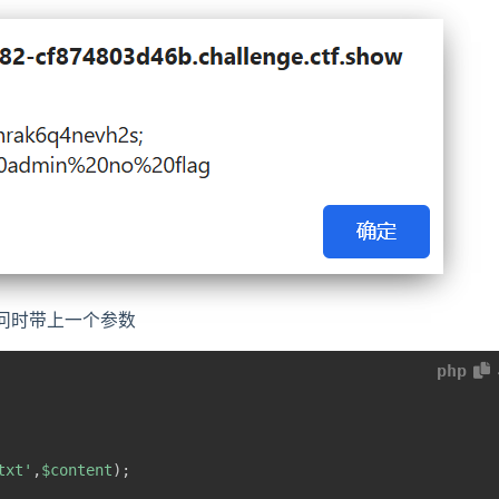
户访问时带上一个参数
php
txt'
,
$content
)
;