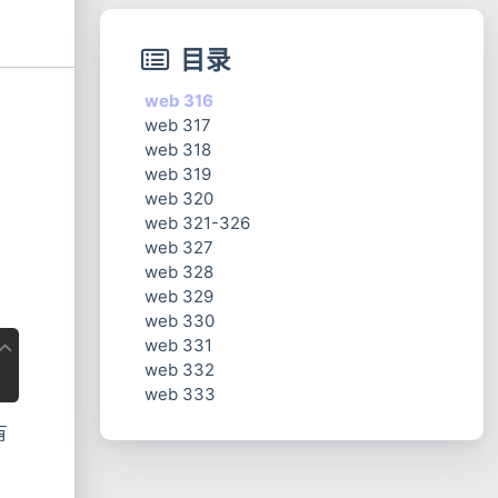
目录
web 316
web 317
web 318
web 319
web 320
web 321-326
web 327
web 328
web 329
web 330
web 331
web 332
web 333
有