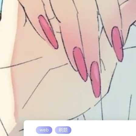
web
刷题