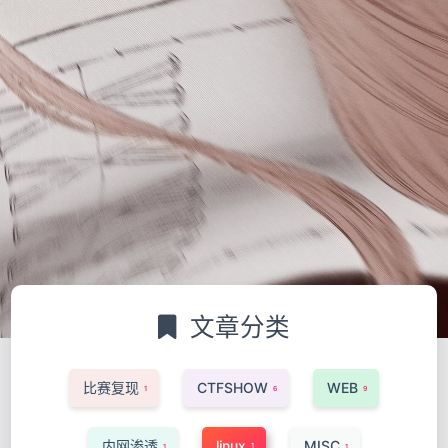
文章分类
比赛复现
CTFSHOW
WEB
1
6
9
内网渗透
linux
MISC
1
1
1