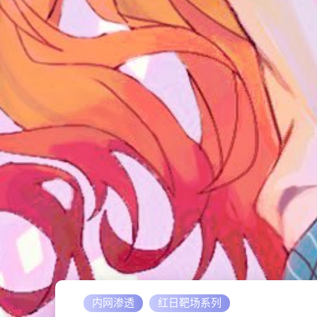
内网渗透
红日靶场系列